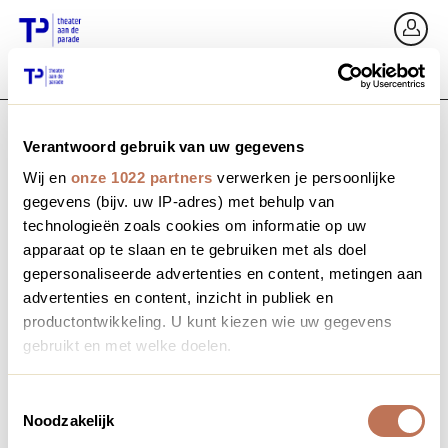
Zurück
An
Verantwoord gebruik van uw gegevens
E-Mail / Mobil
Wij en
onze 1022 partners
verwerken je persoonlijke
gegevens (bijv. uw IP-adres) met behulp van
technologieën zoals cookies om informatie op uw
apparaat op te slaan en te gebruiken met als doel
Passwort vergessen?
Passwort
gepersonaliseerde advertenties en content, metingen aan
advertenties en content, inzicht in publiek en
productontwikkeling. U kunt kiezen wie uw gegevens
gebruikt en met welke doelen.
Profil erstellen
Als u het toestaat, willen we ook graag:
Toestemmingsselectie
Noodzakelijk
Informatie verzamelen over uw geografische locatie,
Anmelden
die tot een paar meter nauwkeurig kan zijn