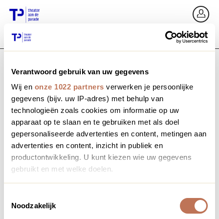
Zurück
An
Verantwoord gebruik van uw gegevens
E-Mail / Mobil
Wij en
onze 1022 partners
verwerken je persoonlijke
gegevens (bijv. uw IP-adres) met behulp van
technologieën zoals cookies om informatie op uw
apparaat op te slaan en te gebruiken met als doel
Passwort vergessen?
Passwort
gepersonaliseerde advertenties en content, metingen aan
advertenties en content, inzicht in publiek en
productontwikkeling. U kunt kiezen wie uw gegevens
gebruikt en met welke doelen.
Profil erstellen
Als u het toestaat, willen we ook graag:
Toestemmingsselectie
Noodzakelijk
Informatie verzamelen over uw geografische locatie,
Anmelden
die tot een paar meter nauwkeurig kan zijn