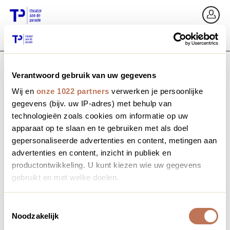
Zurück
An
Verantwoord gebruik van uw gegevens
E-Mail / Mobil
Wij en
onze 1022 partners
verwerken je persoonlijke
gegevens (bijv. uw IP-adres) met behulp van
technologieën zoals cookies om informatie op uw
apparaat op te slaan en te gebruiken met als doel
Passwort vergessen?
Passwort
gepersonaliseerde advertenties en content, metingen aan
advertenties en content, inzicht in publiek en
productontwikkeling. U kunt kiezen wie uw gegevens
gebruikt en met welke doelen.
Profil erstellen
Als u het toestaat, willen we ook graag:
Toestemmingsselectie
Noodzakelijk
Informatie verzamelen over uw geografische locatie,
Anmelden
die tot een paar meter nauwkeurig kan zijn