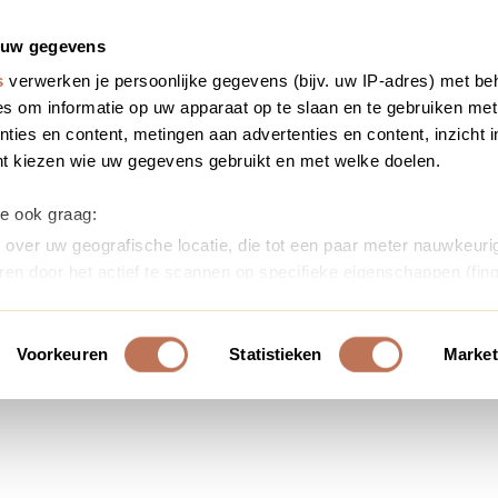
 uw gegevens
s
verwerken je persoonlijke gegevens (bijv. uw IP-adres) met be
s om informatie op uw apparaat op te slaan en te gebruiken met
ties en content, metingen aan advertenties en content, inzicht i
nt kiezen wie uw gegevens gebruikt en met welke doelen.
we ook graag:
over uw geografische locatie, die tot een paar meter nauwkeurig
ren door het actief te scannen op specifieke eigenschappen (fing
soonlijke gegevens worden verwerkt en stel uw voorkeuren in h
uw toestemming op elk moment wijzigen of intrekken in de Cooki
Voorkeuren
Statistieken
Market
ontent en advertenties te personaliseren, om functies voor soci
erkeer te analyseren. Ook delen we informatie over uw gebruik
or social media, adverteren en analyse. Deze partners kunnen 
ormatie die u aan ze heeft verstrekt of die ze hebben verzameld
s. U gaat akkoord met onze cookies als u onze website blijft ge