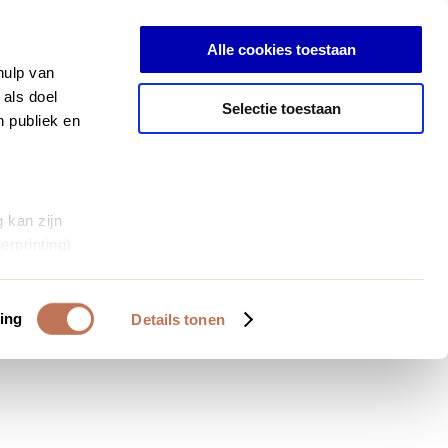
Anmelden
Alle cookies toestaan
hulp van
 als doel
Selectie toestaan
n publiek en
 kan zijn
erprinting)
et
everklaring.
ing
Details tonen
al media te
 van onze
deze gegevens
 op basis van
bruiken.