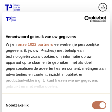
Zurück
An
Verantwoord gebruik van uw gegevens
E-Mail / Mobil
Wij en
onze 1022 partners
verwerken je persoonlijke
gegevens (bijv. uw IP-adres) met behulp van
technologieën zoals cookies om informatie op uw
apparaat op te slaan en te gebruiken met als doel
Passwort vergessen?
Passwort
gepersonaliseerde advertenties en content, metingen aan
advertenties en content, inzicht in publiek en
productontwikkeling. U kunt kiezen wie uw gegevens
gebruikt en met welke doelen.
Profil erstellen
Als u het toestaat, willen we ook graag:
Toestemmingsselectie
Noodzakelijk
Informatie verzamelen over uw geografische locatie,
Anmelden
die tot een paar meter nauwkeurig kan zijn